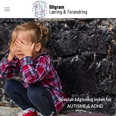
Skip
to
content
Specialrådgivning inden for
AUTISME & ADHD